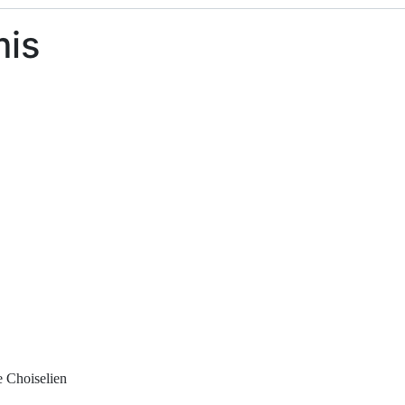
mis
e Choiselien