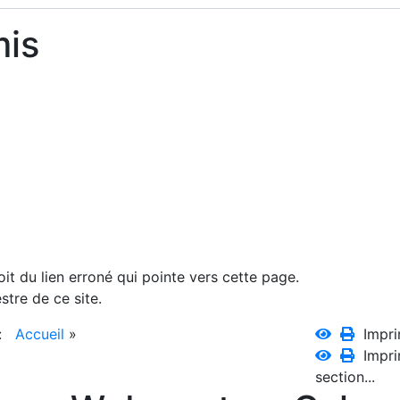
mis
oit du lien erroné qui pointe vers cette page.
tre de ce site.
 :
Accueil
»
Impri
Impri
section...