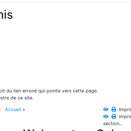
mis
oit du lien erroné qui pointe vers cette page.
tre de ce site.
 :
Accueil
»
Impri
Impri
section...